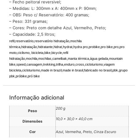
– Fecho peitoral reversivel;
– Medidas: L: 300mm x A: 400mm x P: 90mm;
– OBS: Peso c/ Reservatório: 400 gramas;
– Peso: 331 gramas;
– Cores: Preto com detalhe Azul, Vermelho, Preto;
– Capacidade: 2,5 litros;
refil,reservatório,reservatório hidratação,mochila
térmica,hidratação,hidratante,hidrat,hydrat,hydra pro,probike,pro bike,pro,pro
moto,ciclismo, bicicleta,bike,bicycle,refil
hidratação,mochila,mochilas,camelbak,manta térmica,água gelada,mountain
bike,speed,canoagem,trekking,trilha,enduro,cross,cicloturismo,viagem
bicicleta,cicloturismo,made in brazil,made in brasil,fabricado no brasil,pbk,grupo
pbk,próbike,pró bike
Informação adicional
200 g
Peso
10,0 × 30,0 × 40,0 cm
Dimensões
Cor
Azul, Vermelha, Preto, Cinza Escuro