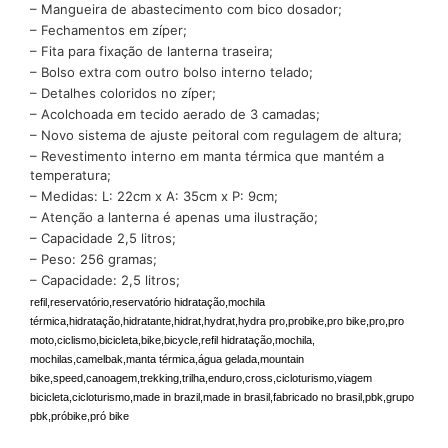
– Mangueira de abastecimento com bico dosador;
– Fechamentos em zíper;
– Fita para fixação de lanterna traseira;
– Bolso extra com outro bolso interno telado;
– Detalhes coloridos no zíper;
– Acolchoada em tecido aerado de 3 camadas;
– Novo sistema de ajuste peitoral com regulagem de altura;
– Revestimento interno em manta térmica que mantém a
temperatura;
– Medidas: L: 22cm x A: 35cm x P: 9cm;
– Atenção a lanterna é apenas uma ilustração;
– Capacidade 2,5 litros;
– Peso: 256 gramas;
– Capacidade: 2,5 litros;
refil,reservatório,reservatório hidratação,mochila
térmica,hidratação,hidratante,hidrat,hydrat,hydra pro,probike,pro bike,pro,pro
moto,ciclismo,bicicleta,bike,bicycle,refil hidratação,mochila,
mochilas,camelbak,manta térmica,água gelada,mountain
bike,speed,canoagem,trekking,trilha,enduro,cross,cicloturismo,viagem
bicicleta,cicloturismo,made in brazil,made in brasil,fabricado no brasil,pbk,grupo
pbk,próbike,pró bike