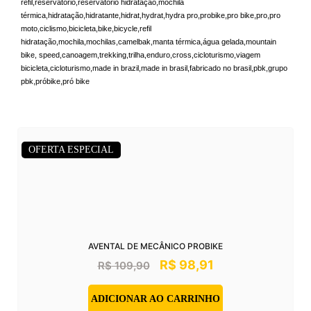
refil,reservatório,reservatório hidratação,mochila
térmica,hidratação,hidratante,hidrat,hydrat,hydra pro,probike,pro bike,pro,pro
moto,ciclismo,bicicleta,bike,bicycle,refil
hidratação,mochila,mochilas,camelbak,manta térmica,água gelada,mountain
bike, speed,canoagem,trekking,trilha,enduro,cross,cicloturismo,viagem
bicicleta,cicloturismo,made in brazil,made in brasil,fabricado no brasil,pbk,grupo
pbk,próbike,pró bike
OFERTA ESPECIAL
AVENTAL DE MECÂNICO PROBIKE
R$
98,91
R$
109,90
ADICIONAR AO CARRINHO