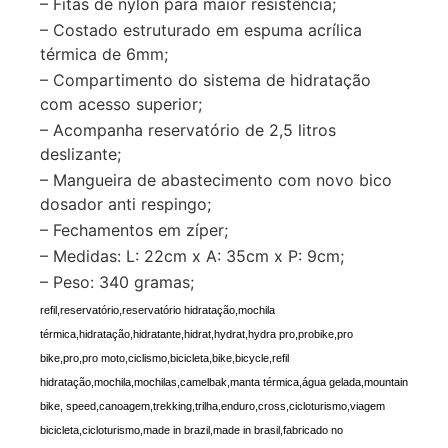
– Fitas de nylon para maior resistência;
– Costado estruturado em espuma acrílica
térmica de 6mm;
– Compartimento do sistema de hidratação
com acesso superior;
– Acompanha reservatório de 2,5 litros
deslizante;
– Mangueira de abastecimento com novo bico
dosador anti respingo;
– Fechamentos em zíper;
– Medidas: L: 22cm x A: 35cm x P: 9cm;
– Peso: 340 gramas;
refil,reservatório,reservatório hidratação,mochila
térmica,hidratação,hidratante,hidrat,hydrat,hydra pro,probike,pro
bike,pro,pro moto,ciclismo,bicicleta,bike,bicycle,refil
hidratação,mochila,mochilas,camelbak,manta térmica,água gelada,mountain
bike, speed,canoagem,trekking,trilha,enduro,cross,cicloturismo,viagem
bicicleta,cicloturismo,made in brazil,made in brasil,fabricado no